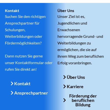
Kontakt
Über Uns
Suchen Sie den richtigen
Unser Ziel ist es,
Ansprechpartner für
Jugendlichen und
Schulungen,
Erwachsenen
Weiterbildungen oder
hervorragende Grund- und
Fördermöglichkeiten?
Weiterbildungen zu
ermöglichen, die sie auf
Dann nutzen Sie gerne
ihrem Weg zum beruflichen
unser Kontaktformular oder
Erfolg voranbringen.
rufen Sie direkt an!
Über Uns
Kontakt
Karriere
Ansprechpartner
Förderung der
beruflichen
Bildung