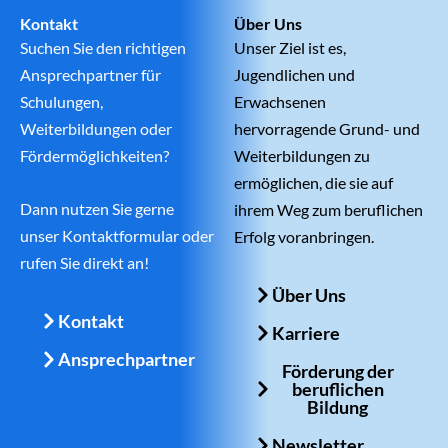
Kontakt
Über Uns
Suchen Sie den richtigen
Unser Ziel ist es,
Ansprechpartner für
Jugendlichen und
Schulungen,
Erwachsenen
Weiterbildungen oder
hervorragende Grund- und
Fördermöglichkeiten?
Weiterbildungen zu
ermöglichen, die sie auf
Dann nutzen Sie gerne
ihrem Weg zum beruflichen
unser Kontaktformular oder
Erfolg voranbringen.
rufen Sie direkt an!
Über Uns
Kontakt
Karriere
Ansprechpartner
Förderung der
beruflichen
Bildung
Newsletter